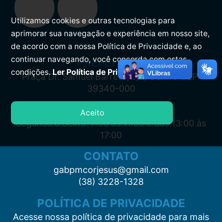
Utilizamos cookies e outras tecnologias para
aprimorar sua navegação e experiência em nosso site,
de acordo com a nossa Política de Privacidade e, ao
continuar navegando, você concorda com estas
PREFEITURA
condições.
Ler Política de Privacidade.
Praça Dr. Samuel Barreto, s/n, Centro CEP:
39340-000
ATENDIMENTO
Aceito
Segunda à Sexta: 7:00 às 11:00 e das 13:00 às
17:00
CONTATO
gabpmcorjesus@gmail.com
(38) 3228-1328
POLÍTICA DE PRIVACIDADE
Acesse nossa política de privacidade para mais