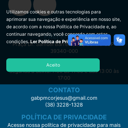
Utilizamos cookies e outras tecnologias para
aprimorar sua navegação e experiência em nosso site,
de acordo com a nossa Política de Privacidade e, ao
continuar navegando, você concorda com estas
PREFEITURA
condições.
Ler Política de Privacidade.
Praça Dr. Samuel Barreto, s/n, Centro CEP:
39340-000
ATENDIMENTO
Aceito
Segunda à Sexta: 7:00 às 11:00 e das 13:00 às
17:00
CONTATO
gabpmcorjesus@gmail.com
(38) 3228-1328
POLÍTICA DE PRIVACIDADE
Acesse nossa política de privacidade para mais