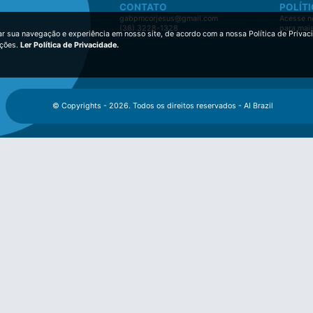
CONTATO
POLÍTI
gabpmcorjesus@gmail.com
Acesse no
(38) 3228-1328
para mai
ar sua navegação e experiência em nosso site, de acordo com a nossa Política de Privac
ições.
Ler Política de Privacidade.
© Copyrights - 2026. Todos os direitos reservados - AI Brazil