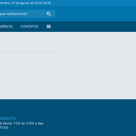
xta-feira, 07 de agosto de 2026
04:08
Search
menu
ARÊNCIA
CONTATOS
IMENTO
 Sexta: 7:00 às 11:00 e das
 17:00