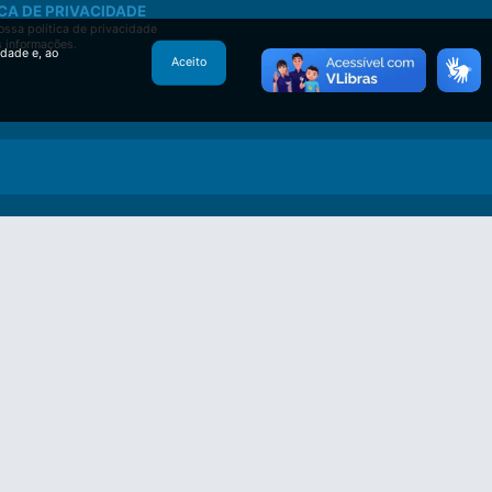
CA DE PRIVACIDADE
ssa política de privacidade
s informações.
idade e, ao
Aceito