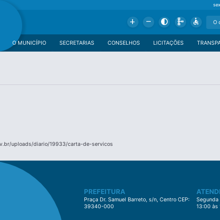
se
Add
Remove
Contrast
Schema
Accessible
O MUNICÍPIO
SECRETARIAS
CONSELHOS
LICITAÇÕES
TRANSP
.br/uploads/diario/19933/carta-de-servicos
PREFEITURA
ATEND
Praça Dr. Samuel Barreto, s/n, Centro CEP:
Segunda à
39340-000
13:00 às