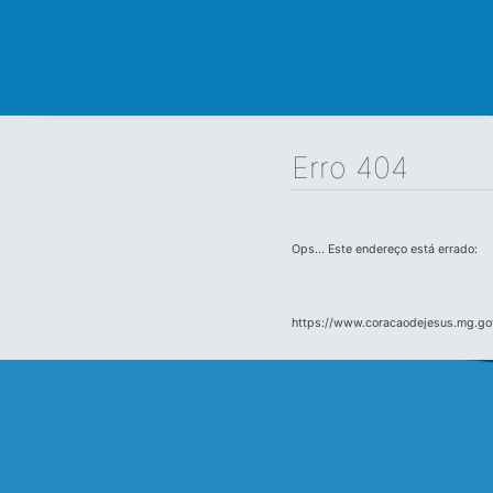
Erro 404
Ops... Este endereço está errado:
https://www.coracaodejesus.mg.gov