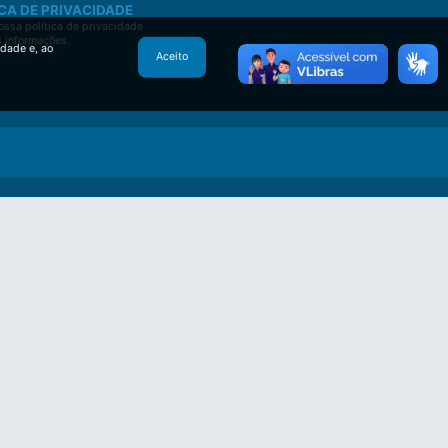
CA DE PRIVACIDADE
ssa política de privacidade
s informações.
idade e, ao
Aceito