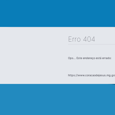
Erro 404
Ops... Este endereço está errado:
https://www.coracaodejesus.mg.gov