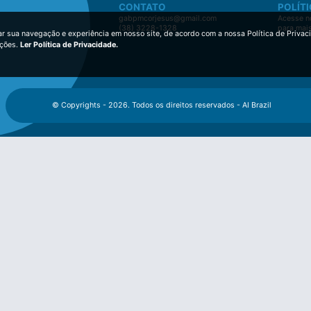
CONTATO
POLÍTI
gabpmcorjesus@gmail.com
Acesse no
(38) 3228-1328
para mai
ar sua navegação e experiência em nosso site, de acordo com a nossa Política de Privac
ições.
Ler Política de Privacidade.
© Copyrights - 2026. Todos os direitos reservados - AI Brazil