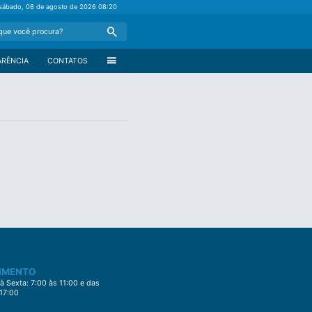
sábado, 08 de agosto de 2026
08:20
Search
menu
ARÊNCIA
CONTATOS
IMENTO
 Sexta: 7:00 às 11:00 e das
 17:00