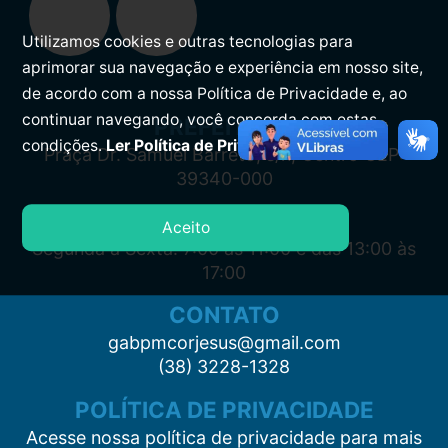
Utilizamos cookies e outras tecnologias para
aprimorar sua navegação e experiência em nosso site,
de acordo com a nossa Política de Privacidade e, ao
continuar navegando, você concorda com estas
PREFEITURA
condições.
Ler Política de Privacidade.
Praça Dr. Samuel Barreto, s/n, Centro CEP:
39340-000
ATENDIMENTO
Aceito
Segunda à Sexta: 7:00 às 11:00 e das 13:00 às
17:00
CONTATO
gabpmcorjesus@gmail.com
(38) 3228-1328
POLÍTICA DE PRIVACIDADE
Acesse nossa política de privacidade para mais