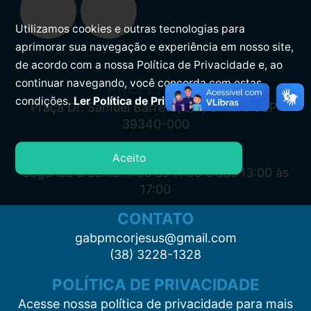
Utilizamos cookies e outras tecnologias para
aprimorar sua navegação e experiência em nosso site,
de acordo com a nossa Política de Privacidade e, ao
continuar navegando, você concorda com estas
PREFEITURA
condições.
Ler Política de Privacidade.
Praça Dr. Samuel Barreto, s/n, Centro CEP:
39340-000
ATENDIMENTO
Aceito
Segunda à Sexta: 7:00 às 11:00 e das 13:00 às
17:00
CONTATO
gabpmcorjesus@gmail.com
(38) 3228-1328
POLÍTICA DE PRIVACIDADE
Acesse nossa política de privacidade para mais