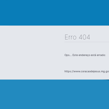
Erro 404
Ops... Este endereço está errado:
https://www.coracaodejesus.mg.go