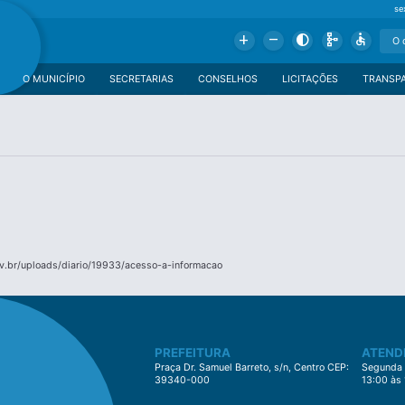
se
Add
Remove
Contrast
Schema
Accessible
O MUNICÍPIO
SECRETARIAS
CONSELHOS
LICITAÇÕES
TRANSP
v.br/uploads/diario/19933/acesso-a-informacao
PREFEITURA
ATEND
Praça Dr. Samuel Barreto, s/n, Centro CEP:
Segunda à
39340-000
13:00 às