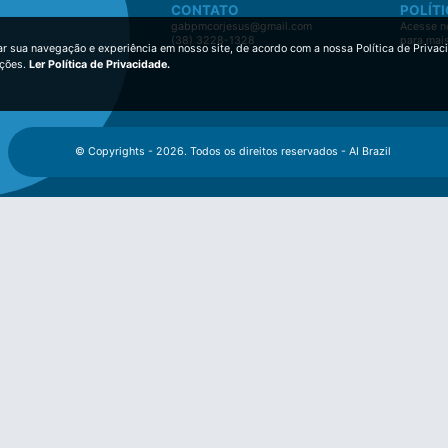
CONTATO
POLÍTI
gabpmcorjesus@gmail.com
Acesse no
(38) 3228-1328
para mai
ar sua navegação e experiência em nosso site, de acordo com a nossa Política de Privac
ições.
Ler Política de Privacidade.
© Copyrights - 2026. Todos os direitos reservados - AI Brazil