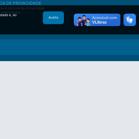
CA DE PRIVACIDADE
ssa política de privacidade
s informações.
idade e, ao
Aceito