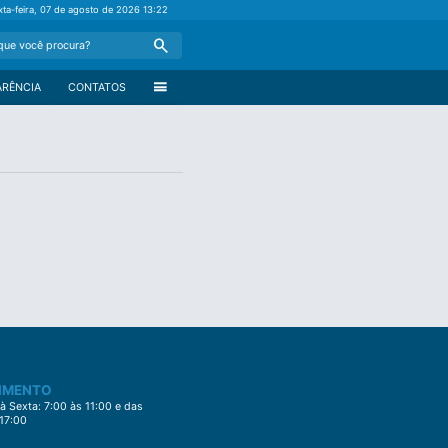
xta-feira, 07 de agosto de 2026
13:22
Search
menu
ARÊNCIA
CONTATOS
IMENTO
 Sexta: 7:00 às 11:00 e das
 17:00