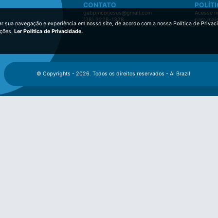
CONTATO
POLÍTI
gabpmcorjesus@gmail.com
Acesse no
(38) 3228-1328
para mai
ar sua navegação e experiência em nosso site, de acordo com a nossa Política de Privac
ições.
Ler Política de Privacidade.
© Copyrights - 2026. Todos os direitos reservados - AI Brazil