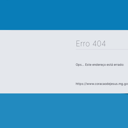
Erro 404
Ops... Este endereço está errado:
https://www.coracaodejesus.mg.go