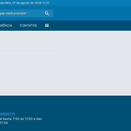
xta-feira, 07 de agosto de 2026
12:21
Search
menu
ARÊNCIA
CONTATOS
IMENTO
 Sexta: 7:00 às 11:00 e das
 17:00