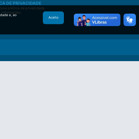
CA DE PRIVACIDADE
ssa política de privacidade
s informações.
idade e, ao
Aceito