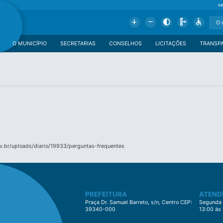
se
Add
Remove
Contrast
Schema
Accessible
O MUNICÍPIO
SECRETARIAS
CONSELHOS
LICITAÇÕES
TRANSP
v.br/uploads/diario/19933/perguntas-frequentes
PREFEITURA
ATEND
Praça Dr. Samuel Barreto, s/n, Centro CEP:
Segunda à
39340-000
13:00 às