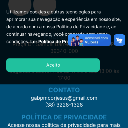
Utilizamos cookies e outras tecnologias para
aprimorar sua navegação e experiência em nosso site,
de acordo com a nossa Política de Privacidade e, ao
continuar navegando, você concorda com estas
PREFEITURA
condições.
Ler Política de Privacidade.
Praça Dr. Samuel Barreto, s/n, Centro CEP:
39340-000
ATENDIMENTO
Aceito
Segunda à Sexta: 7:00 às 11:00 e das 13:00 às
17:00
CONTATO
gabpmcorjesus@gmail.com
(38) 3228-1328
POLÍTICA DE PRIVACIDADE
Acesse nossa política de privacidade para mais