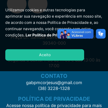
Utilizamos cookies e outras tecnologias para
aprimorar sua navegação e experiência em nosso site,
de acordo com a nossa Política de Privacidade e, ao
continuar navegando, você concorda com estas
PREFEITURA
condições.
Ler Política de Privacidade.
Praça Dr. Samuel Barreto, s/n, Centro CEP:
39340-000
ATENDIMENTO
Aceito
Segunda à Sexta: 7:00 às 11:00 e das 13:00 às
17:00
CONTATO
gabpmcorjesus@gmail.com
(38) 3228-1328
POLÍTICA DE PRIVACIDADE
Acesse nossa política de privacidade para mais