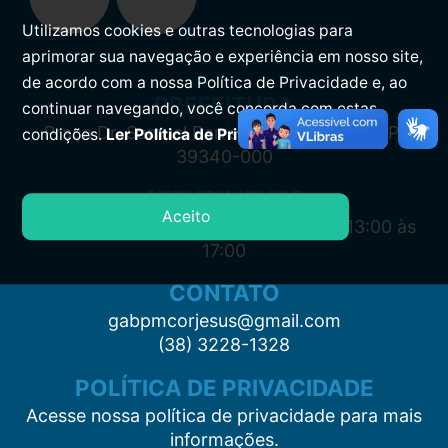
Utilizamos cookies e outras tecnologias para
aprimorar sua navegação e experiência em nosso site,
de acordo com a nossa Política de Privacidade e, ao
PREFEITURA
continuar navegando, você concorda com estas
Praça Dr. Samuel Barreto, s/n, Centro CEP:
condições.
Ler Política de Privacidade.
39340-000
ATENDIMENTO
Aceito
Segunda à Sexta: 7:00 às 11:00 e das 13:00 às
17:00
CONTATO
gabpmcorjesus@gmail.com
(38) 3228-1328
POLÍTICA DE PRIVACIDADE
Acesse nossa política de privacidade para mais
informações.