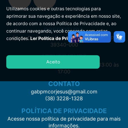
Utilizamos cookies e outras tecnologias para
aprimorar sua navegação e experiência em nosso site,
de acordo com a nossa Política de Privacidade e, ao
PREFEITURA
continuar navegando, você concorda com estas
Praça Dr. Samuel Barreto, s/n, Centro CEP:
condições.
Ler Política de Privacidade.
39340-000
ATENDIMENTO
Aceito
Segunda à Sexta: 7:00 às 11:00 e das 13:00 às
17:00
CONTATO
gabpmcorjesus@gmail.com
(38) 3228-1328
POLÍTICA DE PRIVACIDADE
Acesse nossa política de privacidade para mais
informações.