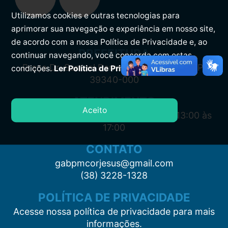
Utilizamos cookies e outras tecnologias para
aprimorar sua navegação e experiência em nosso site,
de acordo com a nossa Política de Privacidade e, ao
PREFEITURA
continuar navegando, você concorda com estas
Praça Dr. Samuel Barreto, s/n, Centro CEP:
condições.
Ler Política de Privacidade.
39340-000
ATENDIMENTO
Aceito
Segunda à Sexta: 7:00 às 11:00 e das 13:00 às
17:00
CONTATO
gabpmcorjesus@gmail.com
(38) 3228-1328
POLÍTICA DE PRIVACIDADE
Acesse nossa política de privacidade para mais
informações.