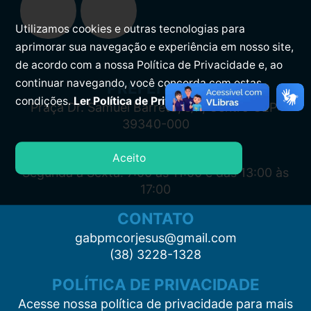
Utilizamos cookies e outras tecnologias para
aprimorar sua navegação e experiência em nosso site,
de acordo com a nossa Política de Privacidade e, ao
continuar navegando, você concorda com estas
PREFEITURA
condições.
Ler Política de Privacidade.
Praça Dr. Samuel Barreto, s/n, Centro CEP:
39340-000
ATENDIMENTO
Aceito
Segunda à Sexta: 7:00 às 11:00 e das 13:00 às
17:00
CONTATO
gabpmcorjesus@gmail.com
(38) 3228-1328
POLÍTICA DE PRIVACIDADE
Acesse nossa política de privacidade para mais