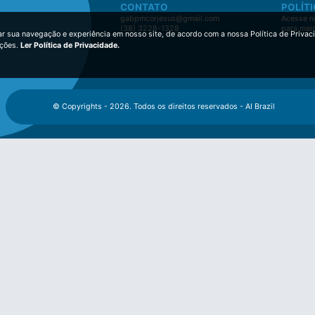
CONTATO
POLÍTI
gabpmcorjesus@gmail.com
Acesse no
(38) 3228-1328
para mai
ar sua navegação e experiência em nosso site, de acordo com a nossa Política de Privac
ições.
Ler Política de Privacidade.
© Copyrights - 2026. Todos os direitos reservados - AI Brazil