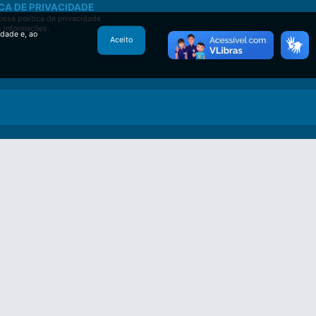
CA DE PRIVACIDADE
ssa política de privacidade
s informações.
idade e, ao
Aceito