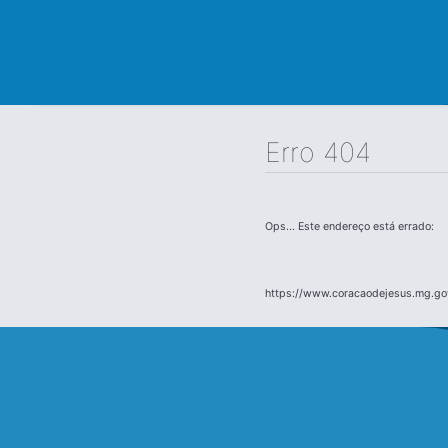
Erro 404
Ops... Este endereço está errado:
https://www.coracaodejesus.mg.go