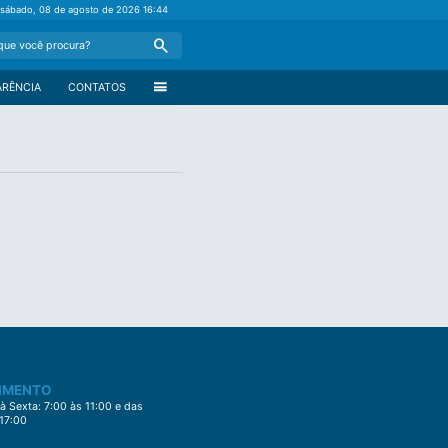
sábado, 08 de agosto de 2026
16:44
Search
menu
ARÊNCIA
CONTATOS
IMENTO
 Sexta: 7:00 às 11:00 e das
 17:00