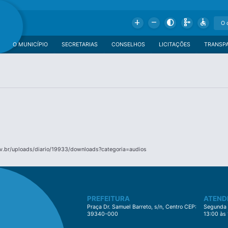
Add
Remove
Contrast
Schema
Accessible
O MUNICÍPIO
SECRETARIAS
CONSELHOS
LICITAÇÕES
TRANSP
v.br/uploads/diario/19933/downloads?categoria=audios
PREFEITURA
ATEND
Praça Dr. Samuel Barreto, s/n, Centro CEP:
Segunda à
39340-000
13:00 às