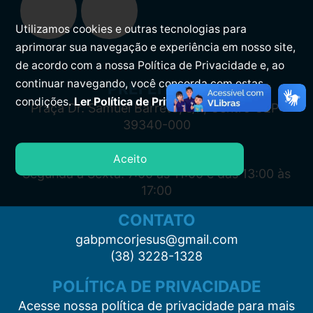
Utilizamos cookies e outras tecnologias para
aprimorar sua navegação e experiência em nosso site,
de acordo com a nossa Política de Privacidade e, ao
continuar navegando, você concorda com estas
PREFEITURA
condições.
Ler Política de Privacidade.
Praça Dr. Samuel Barreto, s/n, Centro CEP:
39340-000
ATENDIMENTO
Aceito
Segunda à Sexta: 7:00 às 11:00 e das 13:00 às
17:00
CONTATO
gabpmcorjesus@gmail.com
(38) 3228-1328
POLÍTICA DE PRIVACIDADE
Acesse nossa política de privacidade para mais