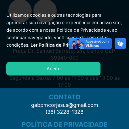
Utilizamos cookies e outras tecnologias para
aprimorar sua navegação e experiência em nosso site,
de acordo com a nossa Política de Privacidade e, ao
continuar navegando, você concorda com estas
PREFEITURA
condições.
Ler Política de Privacidade.
Praça Dr. Samuel Barreto, s/n, Centro CEP:
39340-000
Aceito
ATENDIMENTO
Segunda à Sexta: 7:00 às 11:00 e das 13:00 às
17:00
CONTATO
gabpmcorjesus@gmail.com
(38) 3228-1328
POLÍTICA DE PRIVACIDADE