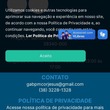
Utilizamos cookies e outras tecnologias para
aprimorar sua navegação e experiência em nosso site,
de acordo com a nossa Política de Privacidade e, ao
continuar navegando, você concorda com estas
PREFEITURA
condições.
Ler Política de Privacidade.
Praça Dr. Samuel Barreto, s/n, Centro CEP:
39340-000
ATENDIMENTO
Aceito
Segunda à Sexta: 7:00 às 11:00 e das 13:00 às
17:00
CONTATO
gabpmcorjesus@gmail.com
(38) 3228-1328
POLÍTICA DE PRIVACIDADE
Acesse nossa política de privacidade para mais