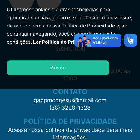
Utilizamos cookies e outras tecnologias para
aprimorar sua navegação e experiência em nosso site,
de acordo com a nossa Política de Privacidade e, ao
PREFEITURA
continuar navegando, você concorda com estas
Praça Dr. Samuel Barreto, s/n, Centro CEP:
condições.
Ler Política de Privacidade.
39340-000
ATENDIMENTO
Aceito
Segunda à Sexta: 7:00 às 11:00 e das 13:00 às
17:00
CONTATO
gabpmcorjesus@gmail.com
(38) 3228-1328
POLÍTICA DE PRIVACIDADE
Acesse nossa política de privacidade para mais
informações.