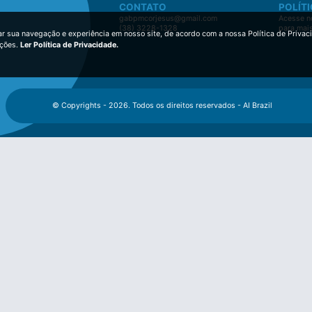
CONTATO
POLÍTI
gabpmcorjesus@gmail.com
Acesse no
(38) 3228-1328
para mai
ar sua navegação e experiência em nosso site, de acordo com a nossa Política de Privac
ições.
Ler Política de Privacidade.
© Copyrights - 2026. Todos os direitos reservados - AI Brazil