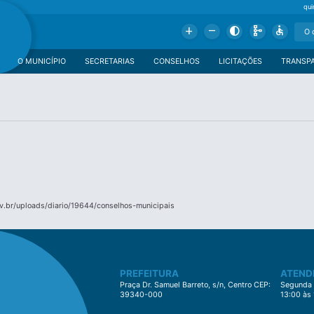
qui
Add
Remove
Contrast
Schema
Accessible
O MUNICÍPIO
SECRETARIAS
CONSELHOS
LICITAÇÕES
TRANSP
v.br/uploads/diario/19644/conselhos-municipais
PREFEITURA
ATEND
Praça Dr. Samuel Barreto, s/n, Centro CEP:
Segunda à
39340-000
13:00 às