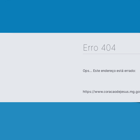
Erro 404
Ops... Este endereço está errado:
https://www.coracaodejesus.mg.go