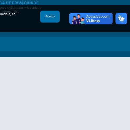
CA DE PRIVACIDADE
ssa política de privacidade
s informações.
idade e, ao
Aceito