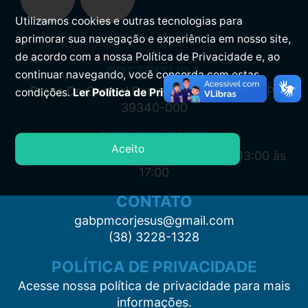
Utilizamos cookies e outras tecnologias para
aprimorar sua navegação e experiência em nosso site,
de acordo com a nossa Política de Privacidade e, ao
PREFEITURA
continuar navegando, você concorda com estas
Praça Dr. Samuel Barreto, s/n, Centro CEP:
condições.
Ler Política de Privacidade.
39340-000
ATENDIMENTO
Aceito
Segunda à Sexta: 7:00 às 11:00 e das 13:00 às
17:00
CONTATO
gabpmcorjesus@gmail.com
(38) 3228-1328
POLÍTICA DE PRIVACIDADE
Acesse nossa política de privacidade para mais
informações.