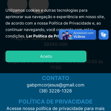
Utilizamos cookies e outras tecnologias para
aprimorar sua navegação e experiência em nosso site,
de acordo com a nossa Política de Privacidade e, ao
continuar navegando, você concorda com estas
PREFEITURA
condições.
Ler Política de Privacidade.
Praça Dr. Samuel Barreto, s/n, Centro CEP:
39340-000
ATENDIMENTO
Aceito
Segunda à Sexta: 7:00 às 11:00 e das 13:00 às
17:00
CONTATO
gabpmcorjesus@gmail.com
(38) 3228-1328
POLÍTICA DE PRIVACIDADE
Acesse nossa política de privacidade para mais