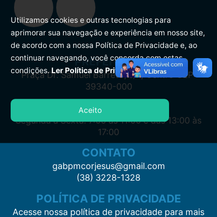
Utilizamos cookies e outras tecnologias para
aprimorar sua navegação e experiência em nosso site,
de acordo com a nossa Política de Privacidade e, ao
continuar navegando, você concorda com estas
PREFEITURA
condições.
Ler Política de Privacidade.
Praça Dr. Samuel Barreto, s/n, Centro CEP:
39340-000
ATENDIMENTO
Aceito
Segunda à Sexta: 7:00 às 11:00 e das 13:00 às
17:00
CONTATO
gabpmcorjesus@gmail.com
(38) 3228-1328
POLÍTICA DE PRIVACIDADE
Acesse nossa política de privacidade para mais