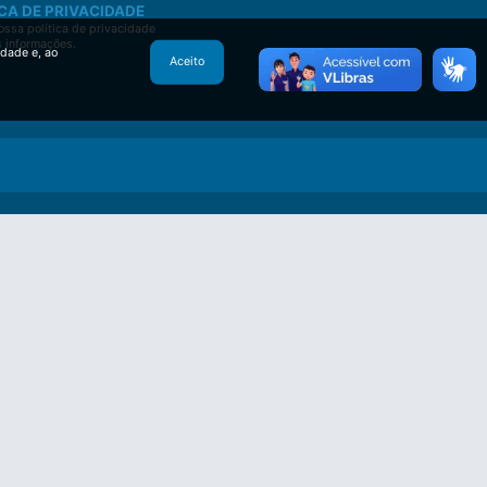
CA DE PRIVACIDADE
ssa política de privacidade
s informações.
idade e, ao
Aceito