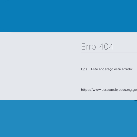
Erro 404
Ops... Este endereço está errado:
https://www.coracaodejesus.mg.gov