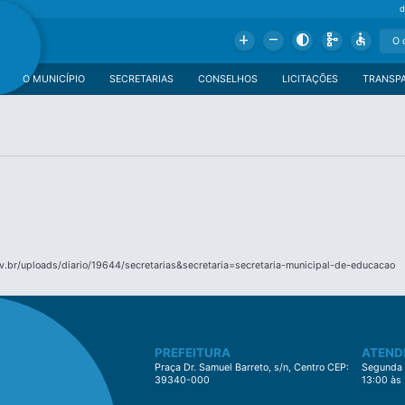
d
Add
Remove
Contrast
Schema
Accessible
O MUNICÍPIO
SECRETARIAS
CONSELHOS
LICITAÇÕES
TRANSP
.br/uploads/diario/19644/secretarias&secretaria=secretaria-municipal-de-educacao
PREFEITURA
ATEND
Praça Dr. Samuel Barreto, s/n, Centro CEP:
Segunda à
39340-000
13:00 às