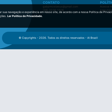
CONTATO
POLÍTI
gabpmcorjesus@gmail.com
Acesse no
(38) 3228-1328
para mai
ar sua navegação e experiência em nosso site, de acordo com a nossa Política de Privac
ições.
Ler Política de Privacidade.
© Copyrights - 2026. Todos os direitos reservados - AI Brazil