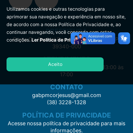
Utilizamos cookies e outras tecnologias para
aprimorar sua navegação e experiência em nosso site,
de acordo com a nossa Política de Privacidade e, ao
PREFEITURA
continuar navegando, você concorda com estas
Praça Dr. Samuel Barreto, s/n, Centro CEP:
condições.
Ler Política de Privacidade.
39340-000
ATENDIMENTO
Aceito
Segunda à Sexta: 7:00 às 11:00 e das 13:00 às
17:00
CONTATO
gabpmcorjesus@gmail.com
(38) 3228-1328
POLÍTICA DE PRIVACIDADE
Acesse nossa política de privacidade para mais
informações.