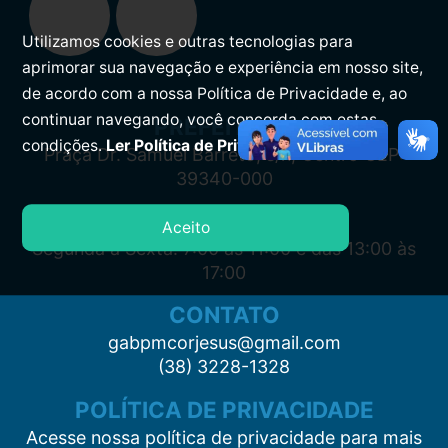
Utilizamos cookies e outras tecnologias para
aprimorar sua navegação e experiência em nosso site,
de acordo com a nossa Política de Privacidade e, ao
continuar navegando, você concorda com estas
PREFEITURA
condições.
Ler Política de Privacidade.
Praça Dr. Samuel Barreto, s/n, Centro CEP:
39340-000
ATENDIMENTO
Aceito
Segunda à Sexta: 7:00 às 11:00 e das 13:00 às
17:00
CONTATO
gabpmcorjesus@gmail.com
(38) 3228-1328
POLÍTICA DE PRIVACIDADE
Acesse nossa política de privacidade para mais