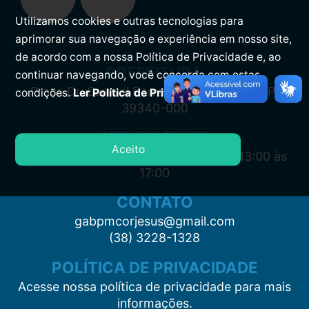
Utilizamos cookies e outras tecnologias para
aprimorar sua navegação e experiência em nosso site,
de acordo com a nossa Política de Privacidade e, ao
PREFEITURA
continuar navegando, você concorda com estas
Praça Dr. Samuel Barreto, s/n, Centro CEP:
condições.
Ler Política de Privacidade.
39340-000
ATENDIMENTO
Aceito
Segunda à Sexta: 7:00 às 11:00 e das 13:00 às
17:00
CONTATO
gabpmcorjesus@gmail.com
(38) 3228-1328
POLÍTICA DE PRIVACIDADE
Acesse nossa política de privacidade para mais
informações.