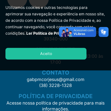
Utilizamos cookies e outras tecnologias para
aprimorar sua navegação e experiência em nosso site,
de acordo com a nossa Política de Privacidade e, ao
PREFEITURA
continuar navegando, você concorda com estas
Praça Dr. Samuel Barreto, s/n, Centro CEP:
condições.
Ler Política de Privacidade.
39340-000
ATENDIMENTO
Aceito
Segunda à Sexta: 7:00 às 11:00 e das 13:00 às
17:00
CONTATO
gabpmcorjesus@gmail.com
(38) 3228-1328
POLÍTICA DE PRIVACIDADE
Acesse nossa política de privacidade para mais
informações.