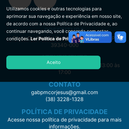
Utilizamos cookies e outras tecnologias para
aprimorar sua navegação e experiência em nosso site,
de acordo com a nossa Política de Privacidade e, ao
PREFEITURA
continuar navegando, você concorda com estas
Praça Dr. Samuel Barreto, s/n, Centro CEP:
condições.
Ler Política de Privacidade.
39340-000
ATENDIMENTO
Aceito
Segunda à Sexta: 7:00 às 11:00 e das 13:00 às
17:00
CONTATO
gabpmcorjesus@gmail.com
(38) 3228-1328
POLÍTICA DE PRIVACIDADE
Acesse nossa política de privacidade para mais
informações.