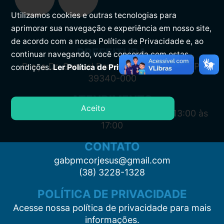
Utilizamos cookies e outras tecnologias para
aprimorar sua navegação e experiência em nosso site,
de acordo com a nossa Política de Privacidade e, ao
PREFEITURA
continuar navegando, você concorda com estas
Praça Dr. Samuel Barreto, s/n, Centro CEP:
condições.
Ler Política de Privacidade.
39340-000
ATENDIMENTO
Aceito
Segunda à Sexta: 7:00 às 11:00 e das 13:00 às
17:00
CONTATO
gabpmcorjesus@gmail.com
(38) 3228-1328
POLÍTICA DE PRIVACIDADE
Acesse nossa política de privacidade para mais
informações.