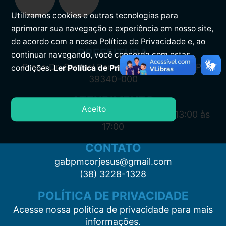
Utilizamos cookies e outras tecnologias para
aprimorar sua navegação e experiência em nosso site,
de acordo com a nossa Política de Privacidade e, ao
PREFEITURA
continuar navegando, você concorda com estas
Praça Dr. Samuel Barreto, s/n, Centro CEP:
condições.
Ler Política de Privacidade.
39340-000
ATENDIMENTO
Aceito
Segunda à Sexta: 7:00 às 11:00 e das 13:00 às
17:00
CONTATO
gabpmcorjesus@gmail.com
(38) 3228-1328
POLÍTICA DE PRIVACIDADE
Acesse nossa política de privacidade para mais
informações.