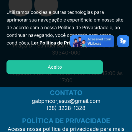
Utilizamos cookies e outras tecnologias para
aprimorar sua navegação e experiência em nosso site,
de acordo com a nossa Política de Privacidade e, ao
continuar navegando, você concorda com estas
PREFEITURA
condições.
Ler Política de Privacidade.
Praça Dr. Samuel Barreto, s/n, Centro CEP:
39340-000
ATENDIMENTO
Aceito
Segunda à Sexta: 7:00 às 11:00 e das 13:00 às
17:00
CONTATO
gabpmcorjesus@gmail.com
(38) 3228-1328
POLÍTICA DE PRIVACIDADE
Acesse nossa política de privacidade para mais