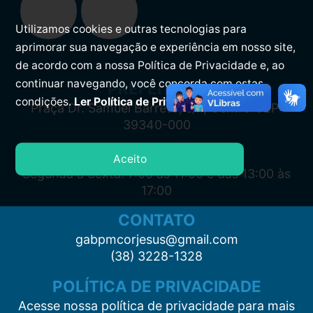
Utilizamos cookies e outras tecnologias para
aprimorar sua navegação e experiência em nosso site,
de acordo com a nossa Política de Privacidade e, ao
continuar navegando, você concorda com estas
PREFEITURA
condições.
Ler Política de Privacidade.
Praça Dr. Samuel Barreto, s/n, Centro CEP:
39340-000
ATENDIMENTO
Aceito
Segunda à Sexta: 7:00 às 11:00 e das 13:00 às
17:00
CONTATO
gabpmcorjesus@gmail.com
(38) 3228-1328
POLÍTICA DE PRIVACIDADE
Acesse nossa política de privacidade para mais