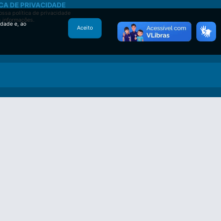
CA DE PRIVACIDADE
ssa política de privacidade
s informações.
idade e, ao
Aceito