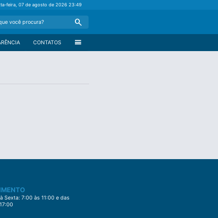
xta-feira, 07 de agosto de 2026
23:49
Search
menu
ARÊNCIA
CONTATOS
IMENTO
 Sexta: 7:00 às 11:00 e das
 17:00