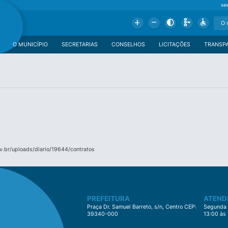
se
Add
Remove
Contrast
Schema
Accessible
O MUNICÍPIO
SECRETARIAS
CONSELHOS
LICITAÇÕES
TRANSP
.br/uploads/diario/19644/contratos
PREFEITURA
ATEND
Praça Dr. Samuel Barreto, s/n, Centro CEP:
Segunda à
39340-000
13:00 às