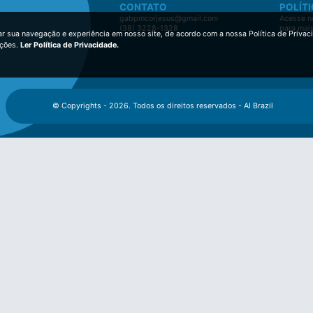
CONTATO
POLÍTI
gabpmcorjesus@gmail.com
Acesse no
(38) 3228-1328
para mai
ar sua navegação e experiência em nosso site, de acordo com a nossa Política de Privac
ições.
Ler Política de Privacidade.
© Copyrights - 2026. Todos os direitos reservados - AI Brazil