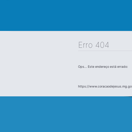
Erro 404
Ops... Este endereço está errado:
https://www.coracaodejesus.mg.gov