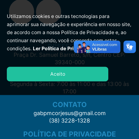
Utilizamos cookies e outras tecnologias para
aprimorar sua navegação e experiência em nosso site,
de acordo com a nossa Política de Privacidade e, ao
continuar navegando, você concorda com estas
PREFEITURA
condições.
Ler Política de Privacidade.
Praça Dr. Samuel Barreto, s/n, Centro CEP:
39340-000
Aceito
ATENDIMENTO
Segunda à Sexta: 7:00 às 11:00 e das 13:00 às
17:00
CONTATO
gabpmcorjesus@gmail.com
(38) 3228-1328
POLÍTICA DE PRIVACIDADE