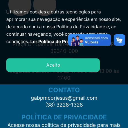
Utilizamos cookies e outras tecnologias para
aprimorar sua navegação e experiência em nosso site,
de acordo com a nossa Política de Privacidade e, ao
continuar navegando, você concorda com estas
PREFEITURA
condições.
Ler Política de Privacidade.
Praça Dr. Samuel Barreto, s/n, Centro CEP:
39340-000
ATENDIMENTO
Aceito
Segunda à Sexta: 7:00 às 11:00 e das 13:00 às
17:00
CONTATO
gabpmcorjesus@gmail.com
(38) 3228-1328
POLÍTICA DE PRIVACIDADE
Acesse nossa política de privacidade para mais