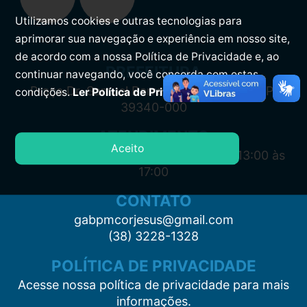
Utilizamos cookies e outras tecnologias para
aprimorar sua navegação e experiência em nosso site,
de acordo com a nossa Política de Privacidade e, ao
PREFEITURA
continuar navegando, você concorda com estas
Praça Dr. Samuel Barreto, s/n, Centro CEP:
condições.
Ler Política de Privacidade.
39340-000
ATENDIMENTO
Aceito
Segunda à Sexta: 7:00 às 11:00 e das 13:00 às
17:00
CONTATO
gabpmcorjesus@gmail.com
(38) 3228-1328
POLÍTICA DE PRIVACIDADE
Acesse nossa política de privacidade para mais
informações.