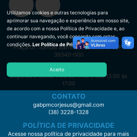
Utilizamos cookies e outras tecnologias para
aprimorar sua navegação e experiência em nosso site,
de acordo com a nossa Política de Privacidade e, ao
continuar navegando, você concorda com estas
PREFEITURA
condições.
Ler Política de Privacidade.
Praça Dr. Samuel Barreto, s/n, Centro CEP:
39340-000
ATENDIMENTO
Aceito
Segunda à Sexta: 7:00 às 11:00 e das 13:00 às
17:00
CONTATO
gabpmcorjesus@gmail.com
(38) 3228-1328
POLÍTICA DE PRIVACIDADE
Acesse nossa política de privacidade para mais