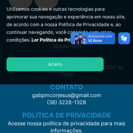
Utilizamos cookies e outras tecnologias para
aprimorar sua navegação e experiência em nosso site,
de acordo com a nossa Política de Privacidade e, ao
PREFEITURA
continuar navegando, você concorda com estas
Praça Dr. Samuel Barreto, s/n, Centro CEP:
condições.
Ler Política de Privacidade.
39340-000
ATENDIMENTO
Aceito
Segunda à Sexta: 7:00 às 11:00 e das 13:00 às
17:00
CONTATO
gabpmcorjesus@gmail.com
(38) 3228-1328
POLÍTICA DE PRIVACIDADE
Acesse nossa política de privacidade para mais
informações.