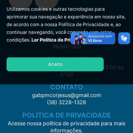
Utilizamos cookies e outras tecnologias para
aprimorar sua navegação e experiência em nosso site,
de acordo com a nossa Política de Privacidade e, ao
PREFEITURA
continuar navegando, você concorda com estas
Praça Dr. Samuel Barreto, s/n, Centro CEP:
condições.
Ler Política de Privacidade.
39340-000
ATENDIMENTO
Aceito
Segunda à Sexta: 7:00 às 11:00 e das 13:00 às
17:00
CONTATO
gabpmcorjesus@gmail.com
(38) 3228-1328
POLÍTICA DE PRIVACIDADE
Acesse nossa política de privacidade para mais
informações.