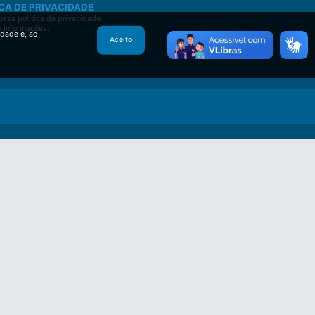
CA DE PRIVACIDADE
ssa política de privacidade
s informações.
idade e, ao
Aceito