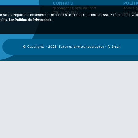
CONTATO
POLÍTI
gabpmcorjesus@gmail.com
Acesse no
(38) 3228-1328
para mai
ar sua navegação e experiência em nosso site, de acordo com a nossa Política de Privac
ições.
Ler Política de Privacidade.
© Copyrights - 2026. Todos os direitos reservados - AI Brazil