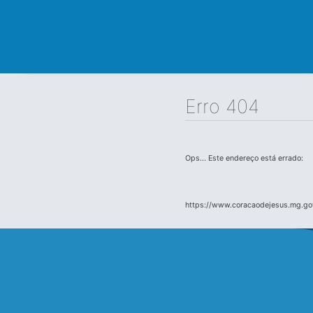
Erro 404
Ops... Este endereço está errado:
https://www.coracaodejesus.mg.gov