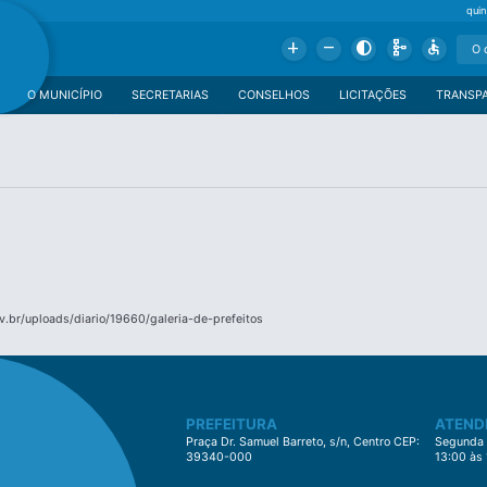
qui
Add
Remove
Contrast
Schema
Accessible
O MUNICÍPIO
SECRETARIAS
CONSELHOS
LICITAÇÕES
TRANSP
.br/uploads/diario/19660/galeria-de-prefeitos
PREFEITURA
ATEND
Praça Dr. Samuel Barreto, s/n, Centro CEP:
Segunda à
39340-000
13:00 às