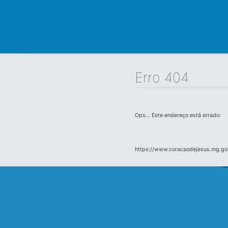
Erro 404
Ops... Este endereço está errado:
https://www.coracaodejesus.mg.go