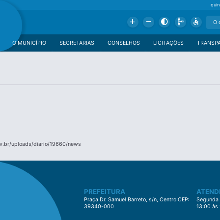
qui
Add
Remove
Contrast
Schema
Accessible
O MUNICÍPIO
SECRETARIAS
CONSELHOS
LICITAÇÕES
TRANSP
v.br/uploads/diario/19660/news
PREFEITURA
ATEND
Praça Dr. Samuel Barreto, s/n, Centro CEP:
Segunda à
39340-000
13:00 às