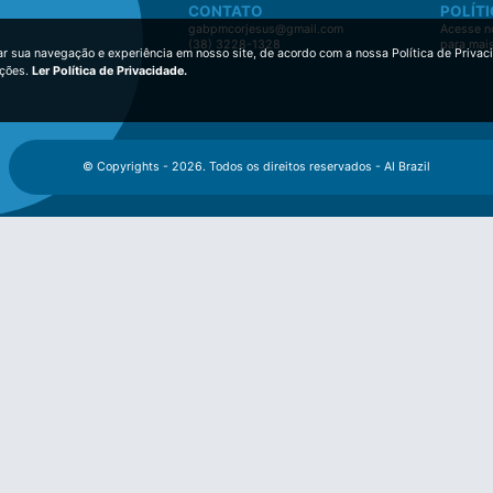
CONTATO
POLÍTI
gabpmcorjesus@gmail.com
Acesse no
(38) 3228-1328
para mai
ar sua navegação e experiência em nosso site, de acordo com a nossa Política de Privac
ições.
Ler Política de Privacidade.
© Copyrights - 2026. Todos os direitos reservados - AI Brazil