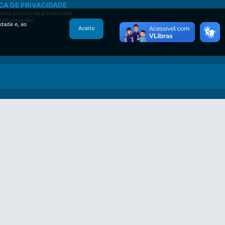
CA DE PRIVACIDADE
ssa política de privacidade
s informações.
idade e, ao
Aceito