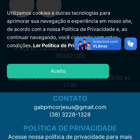
Utilizamos cookies e outras tecnologias para
aprimorar sua navegação e experiência em nosso site,
de acordo com a nossa Política de Privacidade e, ao
continuar navegando, você concorda com estas
PREFEITURA
condições.
Ler Política de Privacidade.
Praça Dr. Samuel Barreto, s/n, Centro CEP:
39340-000
ATENDIMENTO
Aceito
Segunda à Sexta: 7:00 às 11:00 e das 13:00 às
17:00
CONTATO
gabpmcorjesus@gmail.com
(38) 3228-1328
POLÍTICA DE PRIVACIDADE
Acesse nossa política de privacidade para mais