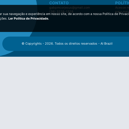
CONTATO
POLÍTI
gabpmcorjesus@gmail.com
Acesse no
(38) 3228-1328
para mai
ar sua navegação e experiência em nosso site, de acordo com a nossa Política de Privac
ições.
Ler Política de Privacidade.
© Copyrights - 2026. Todos os direitos reservados - AI Brazil