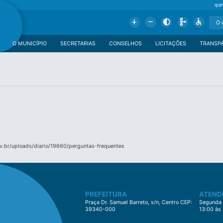
qui
Add
Remove
Contrast
Schema
Accessible
O MUNICÍPIO
SECRETARIAS
CONSELHOS
LICITAÇÕES
TRANSP
v.br/uploads/diario/19660/perguntas-frequentes
PREFEITURA
ATEND
Praça Dr. Samuel Barreto, s/n, Centro CEP:
Segunda à
39340-000
13:00 às