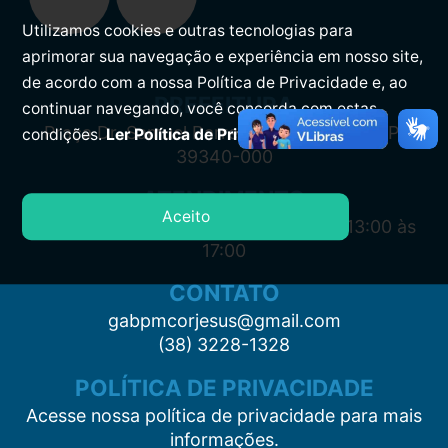
Utilizamos cookies e outras tecnologias para
aprimorar sua navegação e experiência em nosso site,
de acordo com a nossa Política de Privacidade e, ao
PREFEITURA
continuar navegando, você concorda com estas
Praça Dr. Samuel Barreto, s/n, Centro CEP:
condições.
Ler Política de Privacidade.
39340-000
ATENDIMENTO
Aceito
Segunda à Sexta: 7:00 às 11:00 e das 13:00 às
17:00
CONTATO
gabpmcorjesus@gmail.com
(38) 3228-1328
POLÍTICA DE PRIVACIDADE
Acesse nossa política de privacidade para mais
informações.