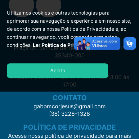
Utilizamos cookies e outras tecnologias para
aprimorar sua navegação e experiência em nosso site,
de acordo com a nossa Política de Privacidade e, ao
continuar navegando, você concorda com estas
PREFEITURA
condições.
Ler Política de Privacidade.
Praça Dr. Samuel Barreto, s/n, Centro CEP:
39340-000
ATENDIMENTO
Aceito
Segunda à Sexta: 7:00 às 11:00 e das 13:00 às
17:00
CONTATO
gabpmcorjesus@gmail.com
(38) 3228-1328
POLÍTICA DE PRIVACIDADE
Acesse nossa política de privacidade para mais