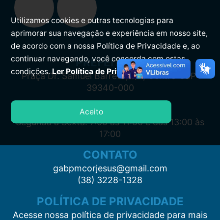
Utilizamos cookies e outras tecnologias para
aprimorar sua navegação e experiência em nosso site,
de acordo com a nossa Política de Privacidade e, ao
continuar navegando, você concorda com estas
PREFEITURA
condições.
Ler Política de Privacidade.
Praça Dr. Samuel Barreto, s/n, Centro CEP:
39340-000
ATENDIMENTO
Aceito
Segunda à Sexta: 7:00 às 11:00 e das 13:00 às
17:00
CONTATO
gabpmcorjesus@gmail.com
(38) 3228-1328
POLÍTICA DE PRIVACIDADE
Acesse nossa política de privacidade para mais