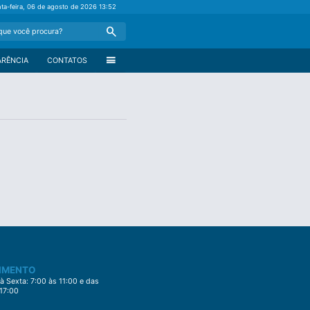
nta-feira, 06 de agosto de 2026
13:52
Search
menu
ARÊNCIA
CONTATOS
IMENTO
 Sexta: 7:00 às 11:00 e das
 17:00