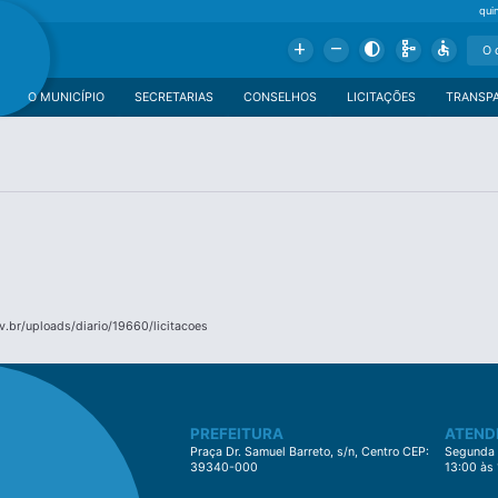
qui
Add
Remove
Contrast
Schema
Accessible
O MUNICÍPIO
SECRETARIAS
CONSELHOS
LICITAÇÕES
TRANSP
.br/uploads/diario/19660/licitacoes
PREFEITURA
ATEND
Praça Dr. Samuel Barreto, s/n, Centro CEP:
Segunda à
39340-000
13:00 às