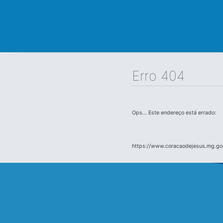
Erro 404
Ops... Este endereço está errado:
https://www.coracaodejesus.mg.gov