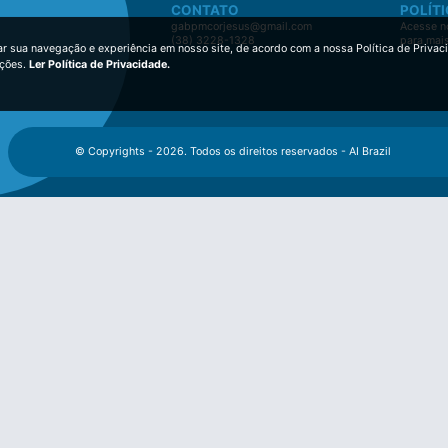
CONTATO
POLÍTI
gabpmcorjesus@gmail.com
Acesse no
(38) 3228-1328
para mai
ar sua navegação e experiência em nosso site, de acordo com a nossa Política de Privac
ições.
Ler Política de Privacidade.
© Copyrights - 2026. Todos os direitos reservados - AI Brazil