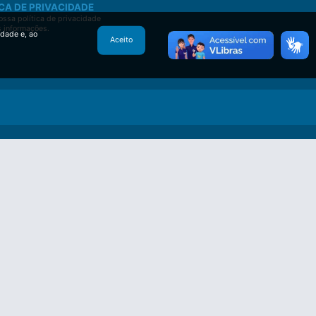
CA DE PRIVACIDADE
ssa política de privacidade
s informações.
idade e, ao
Aceito