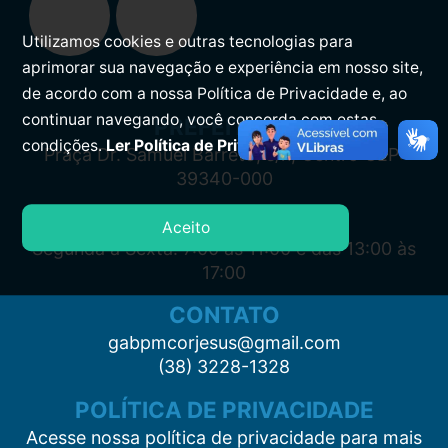
Utilizamos cookies e outras tecnologias para
aprimorar sua navegação e experiência em nosso site,
de acordo com a nossa Política de Privacidade e, ao
continuar navegando, você concorda com estas
PREFEITURA
condições.
Ler Política de Privacidade.
Praça Dr. Samuel Barreto, s/n, Centro CEP:
39340-000
ATENDIMENTO
Aceito
Segunda à Sexta: 7:00 às 11:00 e das 13:00 às
17:00
CONTATO
gabpmcorjesus@gmail.com
(38) 3228-1328
POLÍTICA DE PRIVACIDADE
Acesse nossa política de privacidade para mais