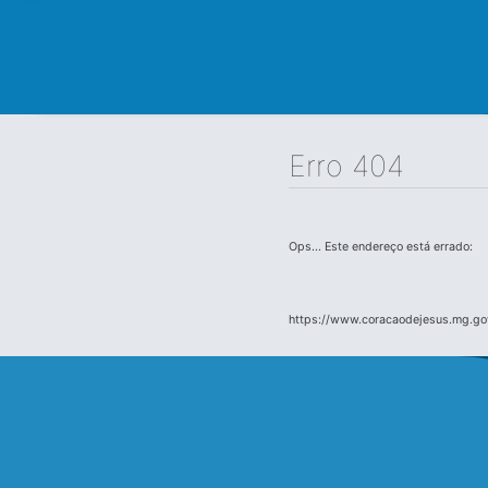
Erro 404
Ops... Este endereço está errado:
https://www.coracaodejesus.mg.gov