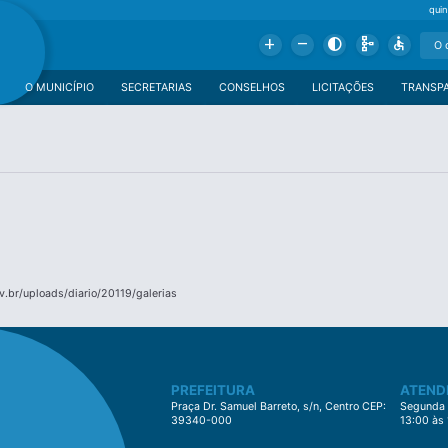
qui
Add
Remove
Contrast
Schema
Accessible
O MUNICÍPIO
SECRETARIAS
CONSELHOS
LICITAÇÕES
TRANSP
.br/uploads/diario/20119/galerias
PREFEITURA
ATEND
Praça Dr. Samuel Barreto, s/n, Centro CEP:
Segunda à
39340-000
13:00 às