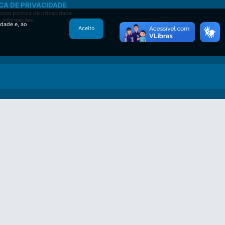
CA DE PRIVACIDADE
ssa política de privacidade
s informações.
idade e, ao
Aceito