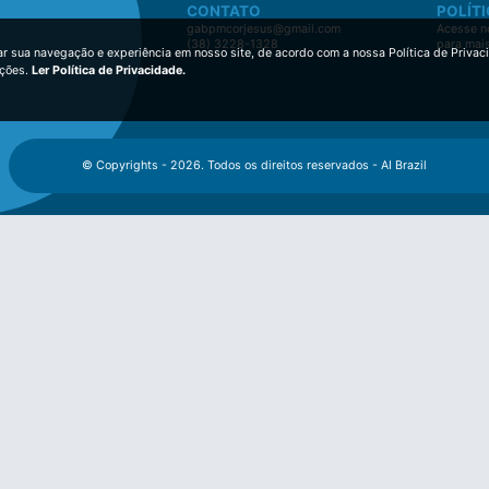
CONTATO
POLÍTI
gabpmcorjesus@gmail.com
Acesse no
(38) 3228-1328
para mai
ar sua navegação e experiência em nosso site, de acordo com a nossa Política de Privac
ições.
Ler Política de Privacidade.
© Copyrights - 2026. Todos os direitos reservados - AI Brazil